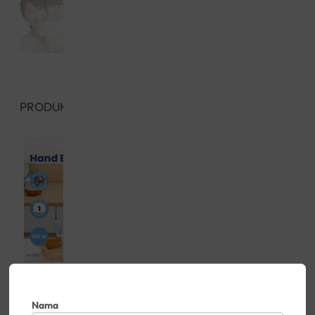
PRODUK PILIHAN
Lihat semua produk
Rp. 257,000
Rp. 441,000
Little Giant Hand Blender
Little Giant Digital 5 in 1
Double Bottle Warmer
Nama