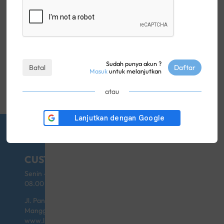
Rp. 997,500
Rp. 319,500
Little Giant Aiden UV
Little Giant 6 in 1 Platinum
Sudah punya akun ?
Batal
Daftar
Sterilizer & Dryer
Silicone Feeding Set
Masuk
untuk melanjutkan
atau
CUSTOMER SERVICE
Senin - Jumat (kecuali Hari Libur)
08.00 - 17.00
Jl. Pangeran Jayakarta No.46 Blok D/6 Sawah Besar,
Mangga Dua Selatan 10730 Indonesia
www.littlegiant.co.id